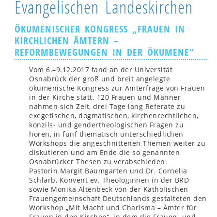
Evangelischen Landeskirchen
ÖKUMENISCHER KONGRESS „FRAUEN IN
KIRCHLICHEN ÄMTERN –
REFORMBEWEGUNGEN IN DER ÖKUMENE“
Vom 6.–9.12.2017 fand an der Universität
Osnabrück der groß und breit angelegte
ökumenische Kongress zur Ämterfrage von Frauen
in der Kirche statt. 120 Frauen und Männer
nahmen sich Zeit, drei Tage lang Referate zu
exegetischen, dogmatischen, kirchenrechtlichen,
konzils- und gendertheologischen Fragen zu
hören, in fünf thematisch unterschiedlichen
Workshops die angeschnittenen Themen weiter zu
diskutieren und am Ende die so genannten
Osnabrücker Thesen zu verabschieden.
Pastorin Margit Baumgarten und Dr. Cornelia
Schlarb, Konvent ev. Theologinnen in der BRD
sowie Monika Altenbeck von der Katholischen
Frauengemeinschaft Deutschlands gestalteten den
Workshop „Mit Macht und Charisma – Ämter für
Frauen in den Kirchen“, in dem die Frauen- und