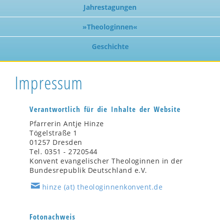
Jahrestagungen
»Theologinnen«
Geschichte
Impressum
Verantwortlich für die Inhalte der Website
Pfarrerin Antje Hinze
Tögelstraße 1
01257 Dresden
Tel. 0351 - 2720544
Konvent evangelischer Theologinnen in der
Bundesrepublik Deutschland e.V.
hinze (at) theologinnenkonvent.de
Fotonachweis