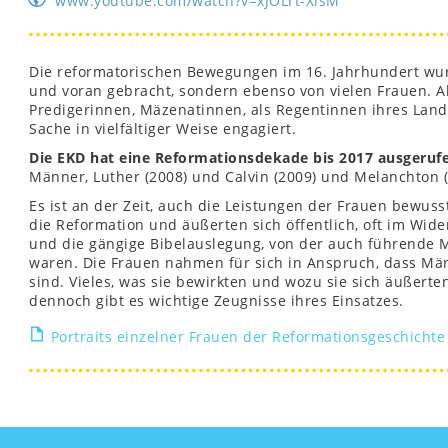
www.youtube.com/watch?v=xJOLrt-XisM
Die reformatorischen Bewegungen im 16. Jahrhundert wur
und voran gebracht, sondern ebenso von vielen Frauen. A
Predigerinnen, Mäzenatinnen, als Regentinnen ihres Lande
Sache in vielfältiger Weise engagiert.
Die EKD hat eine Reformationsdekade bis 2017 ausgeruf
Männer, Luther (2008) und Calvin (2009) und Melanchton 
Es ist an der Zeit, auch die Leistungen der Frauen bewus
die Reformation und äußerten sich öffentlich, oft im Wi
und die gängige Bibelauslegung, von der auch führende 
waren. Die Frauen nahmen für sich in Anspruch, dass Män
sind. Vieles, was sie bewirkten und wozu sie sich äußert
dennoch gibt es wichtige Zeugnisse ihres Einsatzes.
Portraits einzelner Frauen der Reformationsgeschichte