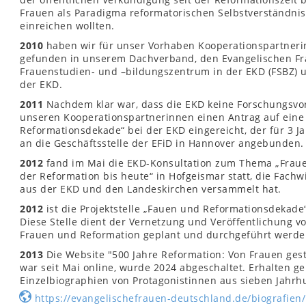
Frauen als Paradigma reformatorischen Selbstverständniss
einreichen wollten.
2010
haben wir für unser Vorhaben Kooperationspartner
gefunden in unserem Dachverband, den Evangelischen Fr
Frauenstudien- und –bildungszentrum in der EKD (FSBZ) 
der EKD.
2011
Nachdem klar war, dass die EKD keine Forschungsvo
unseren Kooperationspartnerinnen einen Antrag auf eine 
Reformationsdekade“ bei der EKD eingereicht, der für 3 Jah
an die Geschäftsstelle der EFiD in Hannover angebunden.
2012
fand im Mai die EKD-Konsultation zum Thema „Fraue
der Reformation bis heute“ in Hofgeismar statt, die Fach
aus der EKD und den Landeskirchen versammelt hat.
2012
ist die Projektstelle „Fauen und Reformationsdekade“ 
Diese Stelle dient der Vernetzung und Veröffentlichung 
Frauen und Reformation geplant und durchgeführt werde
2013
Die Website "500 Jahre Reformation: Von Frauen ges
war seit Mai online, wurde 2024 abgeschaltet. Erhalten ge
Einzelbiographien von Protagonistinnen aus sieben Jahrh
https://evangelischefrauen-deutschland.de/biografien/