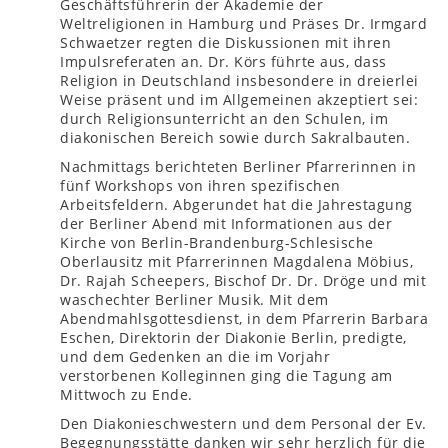
Geschäftsführerin der Akademie der
Weltreligionen in Hamburg und Präses Dr. Irmgard
Schwaetzer regten die Diskussionen mit ihren
Impulsreferaten an. Dr. Körs führte aus, dass
Religion in Deutschland insbesondere in dreierlei
Weise präsent und im Allgemeinen akzeptiert sei:
durch Religionsunterricht an den Schulen, im
diakonischen Bereich sowie durch Sakralbauten.
Nachmittags berichteten Berliner Pfarrerinnen in
fünf Workshops von ihren spezifischen
Arbeitsfeldern. Abgerundet hat die Jahrestagung
der Berliner Abend mit Informationen aus der
Kirche von Berlin-Brandenburg-Schlesische
Oberlausitz mit Pfarrerinnen Magdalena Möbius,
Dr. Rajah Scheepers, Bischof Dr. Dr. Dröge und mit
waschechter Berliner Musik. Mit dem
Abendmahlsgottesdienst, in dem Pfarrerin Barbara
Eschen, Direktorin der Diakonie Berlin, predigte,
und dem Gedenken an die im Vorjahr
verstorbenen Kolleginnen ging die Tagung am
Mittwoch zu Ende.
Den Diakonieschwestern und dem Personal der Ev.
Begegnungsstätte danken wir sehr herzlich für die