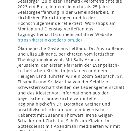
Seelsorge“. Zu dieser Thematik veröffentlichte sie
2023 ein Buch, in dem sie mehr als 25 Jahre
Seelsorgeerfahrung in der Gemeindearbeit, in
kirchlichen Einrichtungen und in der
Hochschulgemeinde reflektiert. Workshops am
Montag und Dienstag vertieften das
Tagungsthema. Dazu mehr auf ihrer Website
https://kerstin-soederblom.de/
Ökumenische Gäste aus Lettland, Dr. Austra Reinis
und Eliza Zikmane, berichteten vom lettischen
Theologinnenkonvent. Mit Sally Azar aus
Jerusalem, der ersten Pfarrerin der Evangelisch-
Lutherischen Kirche in Jordanien und dem
Heiligen Land, führten wir ein Zoom-Gespräch. Sr.
Elisabeth und Sr. Martina von der Selbitzer
Schwesternschaft stellten die Lebensgemeinschaft
und das Kloster vor. Informationen aus der
bayerischen Landeskirche vermittelte
Regionalbischöfin Dr. Dorothea Greiner und
anschließend erfreute uns ein bayerisches
Kabarett mit Susanne Thorwart, Irene Geiger-
Schaller und Christine Schlör am Klavier. Im
Gottesdienst mit Abendmahl meditierten wir mit