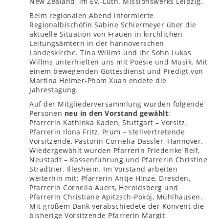
New Zealand, im Ev.-Luth. Missionswerks Leipzig.
Beim regionalen Abend informierte
Regionalbischöfin Sabine Schiermeyer über die
aktuelle Situation von Frauen in kirchlichen
Leitungsämtern in der hannoverschen
Landeskirche. Tina Willms und ihr Sohn Lukas
Willms unterhielten uns mit Poesie und Musik. Mit
einem bewegenden Gottesdienst und Predigt von
Martina Helmer-Pham Xuan endete die
Jahrestagung.
Auf der Mitgliederversammlung wurden folgende
Personen
neu in den Vorstand gewählt
:
Pfarrerin Kathinka Kaden, Stuttgart – Vorsitz,
Pfarrerin Ilona Fritz, Prüm – stellvertretende
Vorsitzende, Pastorin Cornelia Dassler, Hannover.
Wiedergewählt wurden Pfarrerin Friederike Reif,
Neustadt – Kassenführung und Pfarrerin Christine
Stradtner, Illesheim. Im Vorstand arbeiten
weiterhin mit: Pfarrerin Antje Hinze, Dresden,
Pfarrerin Cornelia Auers, Heroldsberg und
Pfarrerin Christiane Apitzsch-Pokoj, Mühlhausen.
Mit großem Dank verabschiedete der Konvent die
bisherige Vorsitzende Pfarrerin Margit