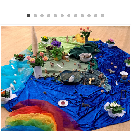
Previ
Next
ous